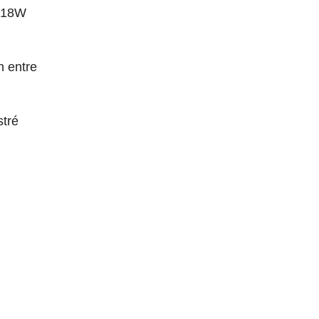
u 18W
n entre
stré