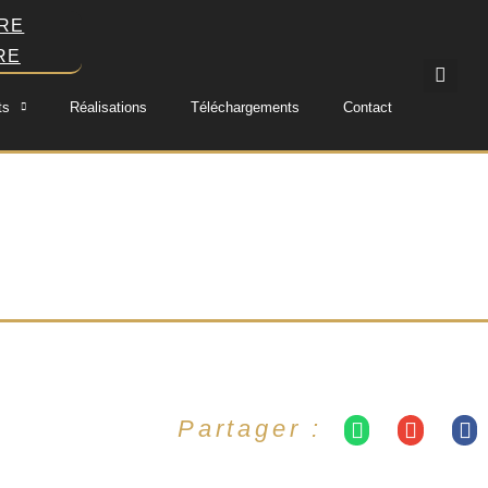
RE
RE
ts
Réalisations
Téléchargements
Contact
Partager :